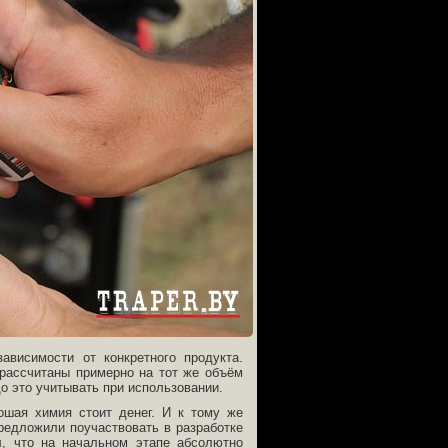
ависимости от конкретного продукта.
 рассчитаны примерно на тот же объём
до это учитывать при использовании.
ошая химия стоит денег. И к тому же
редложили поучаствовать в разработке
л, что на начальном этапе абсолютно