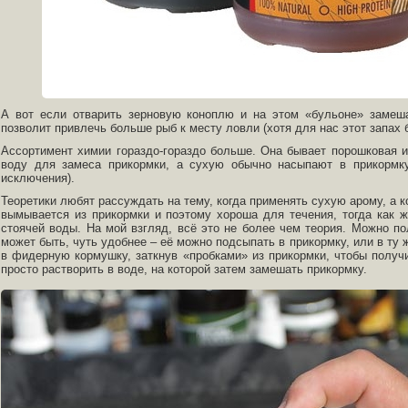
А вот если отварить зерновую коноплю и на этом «бульоне» замеша
позволит привлечь больше рыб к месту ловли (хотя для нас этот запах 
Ассортимент химии гораздо-гораздо больше. Она бывает порошковая 
воду для замеса прикормки, а сухую обычно насыпают в прикормк
исключения).
Теоретики любят рассуждать на тему, когда применять сухую арому, а 
вымывается из прикормки и поэтому хороша для течения, тогда как 
стоячей воды. На мой взгляд, всё это не более чем теория. Можно по
может быть, чуть удобнее – её можно подсыпать в прикормку, или в ту 
в фидерную кормушку, заткнув «пробками» из прикормки, чтобы получ
просто растворить в воде, на которой затем замешать прикормку.