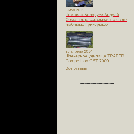
6 мая 2015
Чемпион Беларуси Андрей
Семенюк рассказывает о своих
любимых прикормках
28 апреля 2014
Штекерное удилище TRAPER
Competition GST 7000
Все отзывы
-----------------------------