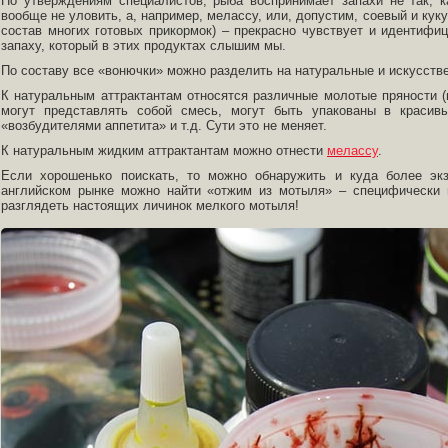
По утверждениям специалистов, рыба воспринимает запахи не так, к
вообще не уловить, а, например, мелассу, или, допустим, соевый и кук
состав многих готовых прикормок) – прекрасно чувствует и идентифиц
запаху, который в этих продуктах слышим мы.
По составу все «вонючки» можно разделить на натуральные и искусстве
К натуральным аттрактантам относятся различные молотые пряности (ко
могут представлять собой смесь, могут быть упакованы в красивы
«возбудителями аппетита» и т.д. Сути это не меняет.
К натуральным жидким аттрактантам можно отнести
мелассу
.
Если хорошенько поискать, то можно обнаружить и куда более экз
английском рынке можно найти «отжим из мотыля» – специфически 
разглядеть настоящих личинок мелкого мотыля!