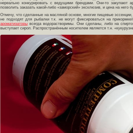
нереально конкурировать с ведущими брендами. Они-то закупают ар
позволить заказать какой-либо «заморский» эксклюзив, и цена на него б
Отмечу, что сделанные на масляной основе, многие пищевые эссенции,
не подходят для рыбалки т.к. не могут фиксироваться на прикормк
ароматизаторы
всегда водорастворимы. Они сделаны, либо на спиртов
выступает сироп. Распространённым носителем является т.н. «кукурузн