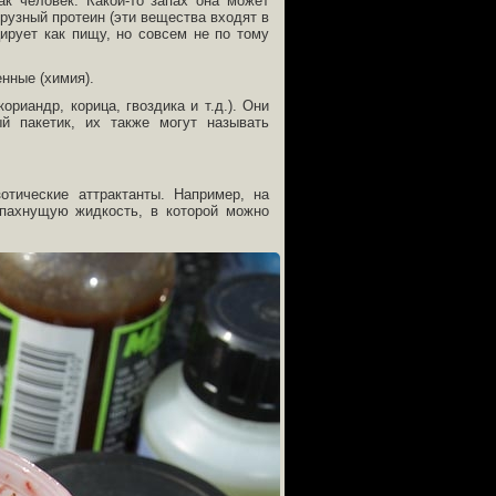
ак человек. Какой-то запах она может
урузный протеин (эти вещества входят в
ирует как пищу, но совсем не по тому
нные (химия).
риандр, корица, гвоздика и т.д.). Они
й пакетик, их также могут называть
отические аттрактанты. Например, на
пахнущую жидкость, в которой можно