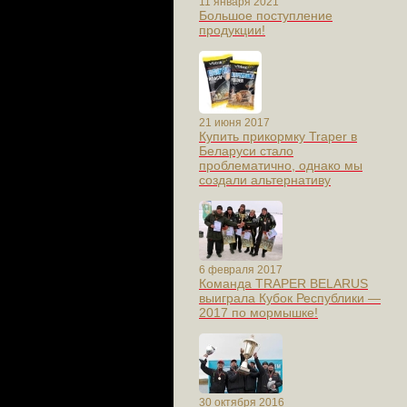
11 января 2021
Большое поступление
продукции!
21 июня 2017
Купить прикормку Traper в
Беларуси стало
проблематично, однако мы
создали альтернативу
6 февраля 2017
Команда TRAPER BELARUS
выиграла Кубок Республики —
2017 по мормышке!
30 октября 2016