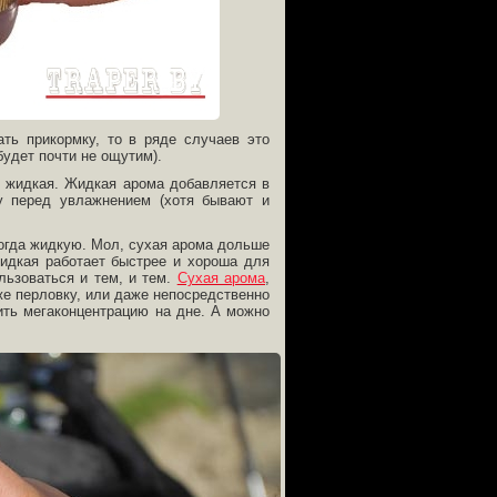
ть прикормку, то в ряде случаев это
будет почти не ощутим).
и жидкая. Жидкая арома добавляется в
у перед увлажнением (хотя бывают и
когда жидкую. Мол, сухая арома дольше
жидкая работает быстрее и хороша для
льзоваться и тем, и тем.
Сухая арома
,
же перловку, или даже непосредственно
ить мегаконцентрацию на дне. А можно