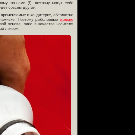
ому тоннами (!), поэтому могут себе
удет совсем другая.
 применяемые в кондитерке, абсолютно
е/наживке. Поэтому рыболовные
жидкие
ой основе, либо в качестве носителя
ый ликёр».