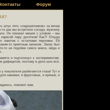
Контакты
Форум
АХ?
ть штук пять «ладошечников» за вечер
к-то раз мы встретили соседа, мужчину
вало. Он показал мешок с уловом – мы
карасей пару десятков! Как?! Откуда
л пакетик с остатками перловки. Ей
каким-то приятным запахом. Запах был
то-то на подобии смеси аниса, мёда и
ся…
памяти и подтолкнул к экспериментам.
им дефицитом, поэтому в дело шло всё,
 у покупателя разбегаются глаза! Тут и
и для наживки; и фруктовые, и пряные, и
надеюсь, поможет вам.