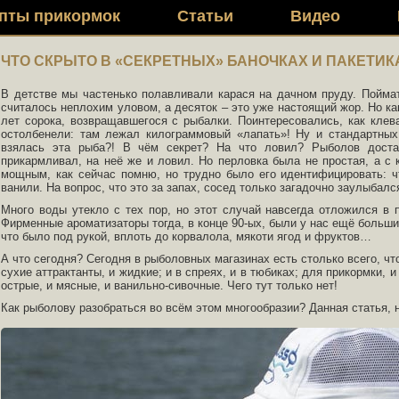
пты прикормок
Статьи
Видео
ЧТО СКРЫТО В «СЕКРЕТНЫХ» БАНОЧКАХ И ПАКЕТИК
В детстве мы частенько полавливали карася на дачном пруду. Пойма
считалось неплохим уловом, а десяток – это уже настоящий жор. Но ка
лет сорока, возвращавшегося с рыбалки. Поинтересовались, как кле
остолбенели: там лежал килограммовый «лапать»! Ну и стандартных 
взялась эта рыба?! В чём секрет? На что ловил? Рыболов доста
прикармливал, на неё же и ловил. Но перловка была не простая, а с 
мощным, как сейчас помню, но трудно было его идентифицировать: ч
ванили. На вопрос, что это за запах, сосед только загадочно заулыбал
Много воды утекло с тех пор, но этот случай навсегда отложился в 
Фирменные ароматизаторы тогда, в конце 90-ых, были у нас ещё больш
что было под рукой, вплоть до корвалола, мякоти ягод и фруктов…
А что сегодня? Сегодня в рыболовных магазинах есть столько всего, что
сухие аттрактанты, и жидкие; и в спреях, и в тюбиках; для прикормки, 
острые, и мясные, и ванильно-сивочные. Чего тут только нет!
Как рыболову разобраться во всём этом многообразии? Данная статья, 