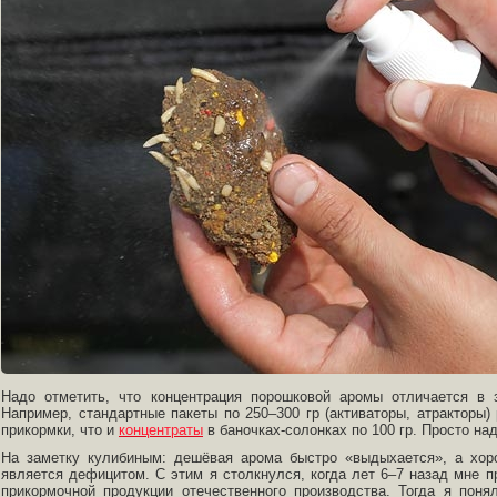
Надо отметить, что концентрация порошковой аромы отличается в з
Например, стандартные пакеты по 250–300 гр (активаторы, атракторы)
прикормки, что и
концентраты
в баночках-солонках по 100 гр. Просто на
На заметку кулибиным: дешёвая арома быстро «выдыхается», а хор
является дефицитом. С этим я столкнулся, когда лет 6–7 назад мне п
прикормочной продукции отечественного производства. Тогда я поня