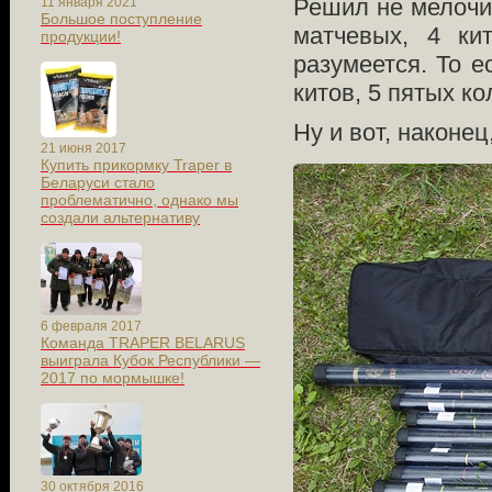
Решил не мелочит
11 января 2021
Большое поступление
матчевых, 4 ки
продукции!
разумеется. То е
китов, 5 пятых ко
Ну и вот, наконе
21 июня 2017
Купить прикормку Traper в
Беларуси стало
проблематично, однако мы
создали альтернативу
6 февраля 2017
Команда TRAPER BELARUS
выиграла Кубок Республики —
2017 по мормышке!
30 октября 2016