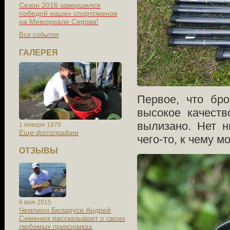
Сезон 2016 завершился
победой наших спортсменов
на Мемориале Серова!
Все события
ГАЛЕРЕЯ
Первое, что бр
высокое качеств
вылизано. Нет н
1 января 1970
Еще фотографии
чего-то, к чему м
ОТЗЫВЫ
6 мая 2015
Чемпион Беларуси Андрей
Семенюк рассказывает о своих
любимых прикормках