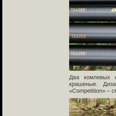
Два комлевых к
крашеные. Диз
«Competition» – с