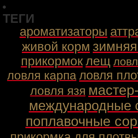
ТЕГИ
ароматизаторы
аттр
зимняя
живой корм
прикормок
лещ
ловл
ловля пл
ловля карпа
мастер
ловля язя
международные 
поплавочные сор
прикормка для плотв