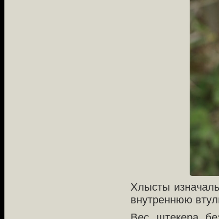
Хлысты изначаль
внутреннюю втулк
Вес штекера бе