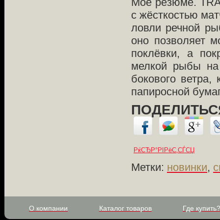
Моё резюме. TRA
с жёсткостью мат
ловли речной ры
оно позволяет м
поклёвки, а по
мелкой рыбы на
бокового ветра,
папиросной бумаг
ПОДЕЛИТЬСЯ
РќСЂР°РІРёС‚СЃСЏ
Метки:
новинки
,
с
О компании
Каталог товаров
Где купить