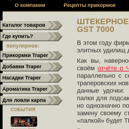
О компании
Рецепты прикормок
ШТЕКЕРНОЕ
Каталог товаров
GST 7000
Где купить?
В этом году фир
популярное:
элитных удилищ 
Прикормки Traper
Как вы, наверно
Добавки Traper
своём
отчёте о 
параллельно с с
Насадки Traper
траперовских нов
Ароматика Traper
данные удочки: 
палки для подсак
Для ловли карпа
но однозначно по
СОБЫТИЯ
замену своему с
«палкой» будет 