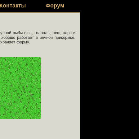
Контакты
Форум
упной рыбы (язь, голавль, лещ, карп и
 хорошо работает в речной прикормке.
охраняет форму.