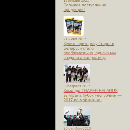
11 января 2021
Большое поступление
продукции!
21 июня 2017
Купить прикормку Traper в
Беларуси стало
проблематично, однако мы
создали альтернативу
6 февраля 2017
Команда TRAPER BELARUS
выиграла Кубок Республики —
2017 по мормышке!
30 октября 2016