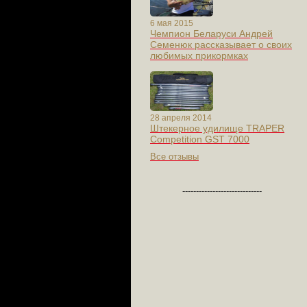
6 мая 2015
Чемпион Беларуси Андрей
Семенюк рассказывает о своих
любимых прикормках
28 апреля 2014
Штекерное удилище TRAPER
Competition GST 7000
Все отзывы
-----------------------------