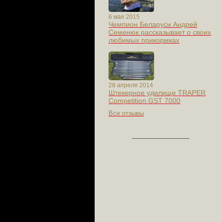
6 мая 2015
Чемпион Беларуси Андрей
Семенюк рассказывает о своих
любимых прикормках
28 апреля 2014
Штекерное удилище TRAPER
Competition GST 7000
Все отзывы
-----------------------------