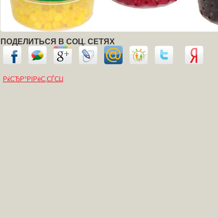
ПОДЕЛИТЬСЯ В СОЦ. СЕТЯХ
РќСЂР°РІРёС‚СЃСЏ