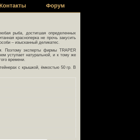
Контакты
Форум
юбая рыба, достигшая определенных
танная красноперка не прочь закусить
особи – изысканный деликатес.
вом. Поэтому эксперты фирмы TRAPER
чем уступает натуральной, и к тому же
гого времени.
тейнерах с крышкой, ёмкостью 50 гр. В