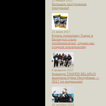
11 января 2021
Большое поступление
продукции!
21 июня 2017
Купить прикормку Traper в
Беларуси стало
проблематично, однако мы
создали альтернативу
6 февраля 2017
Команда TRAPER BELARUS
выиграла Кубок Республики —
2017 по мормышке!
30 октября 2016