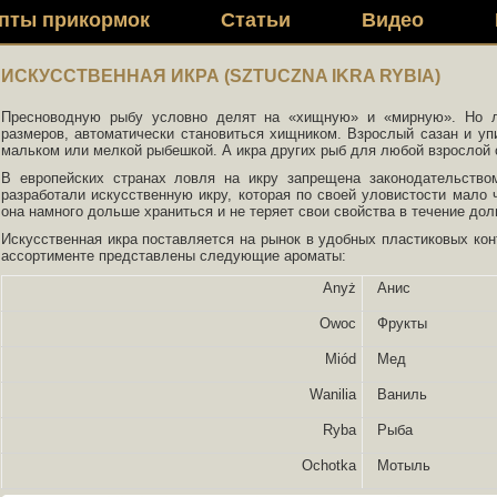
пты прикормок
Статьи
Видео
ИСКУССТВЕННАЯ ИКРА (SZTUCZNA IKRA RYBIA)
Пресноводную рыбу условно делят на «хищную» и «мирную». Но л
размеров, автоматически становиться хищником. Взрослый сазан и упи
мальком или мелкой рыбешкой. А икра других рыб для любой взрослой 
В европейских странах ловля на икру запрещена законодательст
разработали искусственную икру, которая по своей уловистости мало 
она намного дольше храниться и не теряет свои свойства в течение дол
Искусственная икра поставляется на рынок в удобных пластиковых кон
ассортименте представлены следующие ароматы:
Anyż
Анис
Owoc
Фрукты
Miód
Мед
Wanilia
Ваниль
Ryba
Рыба
Ochotka
Мотыль