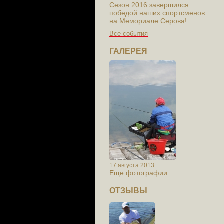
Сезон 2016 завершился
победой наших спортсменов
на Мемориале Серова!
Все события
ГАЛЕРЕЯ
17 августа 2013
Еще фотографии
ОТЗЫВЫ