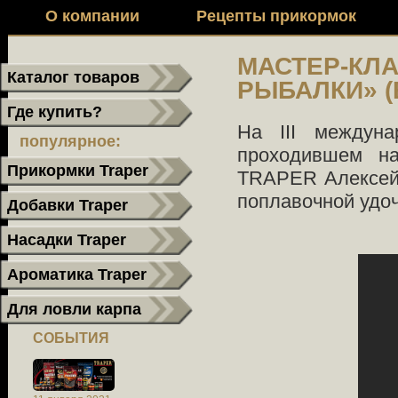
О компании
Рецепты прикормок
МАСТЕР-КЛА
Каталог товаров
РЫБАЛКИ» (
Где купить?
На ІІІ междуна
популярное:
проходившем на
Прикормки Traper
TRAPER Алексей 
поплавочной удоч
Добавки Traper
Насадки Traper
Ароматика Traper
Для ловли карпа
СОБЫТИЯ