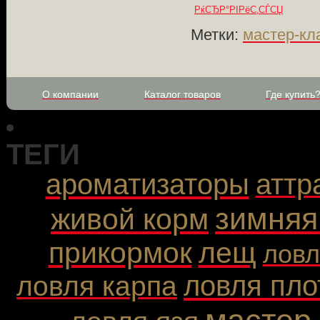
РќСЂР°РІРёС‚СЃСЏ
Метки:
мастер-кл
О компании
Каталог товаров
Где купить
ТЕГИ
ароматизаторы
аттр
зимняя
живой корм
прикормок
лещ
ловл
ловля пл
ловля карпа