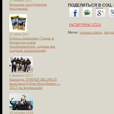
11 января 2021
Большое поступление
ПОДЕЛИТЬСЯ В СОЦ.
продукции!
РќСЂР°РІРёС‚СЃСЏ
Метки:
техника ловли
,
фидер
21 июня 2017
Купить прикормку Traper в
Беларуси стало
проблематично, однако мы
создали альтернативу
6 февраля 2017
Команда TRAPER BELARUS
выиграла Кубок Республики —
2017 по мормышке!
30 октября 2016