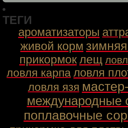
ТЕГИ
ароматизаторы
аттр
зимняя
живой корм
прикормок
лещ
ловл
ловля пл
ловля карпа
мастер
ловля язя
международные 
поплавочные сор